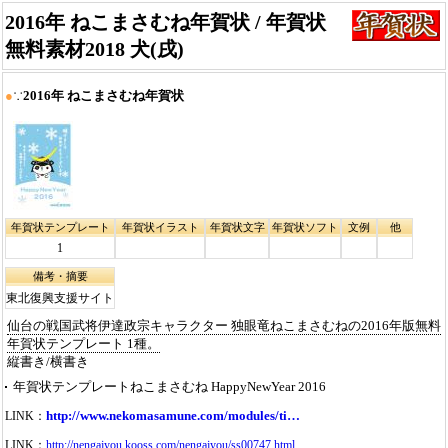
2016年 ねこまさむね年賀状 / 年賀状
無料素材2018 犬(戌)
●
∵
2016年 ねこまさむね年賀状
年賀状テンプレート
年賀状イラスト
年賀状文字
年賀状ソフト
文例
他
1
備考・摘要
東北復興支援サイト
仙台の戦国武将伊達政宗キャラクター 独眼竜ねこまさむねの2016年版無料
年賀状テンプレート 1種。
縦書き/横書き
年賀状テンプレート
ねこまさむね HappyNewYear 2016
http://www.nekomasamune.com/modules/ti…
LINK：
LINK：
http://nengajyou.kooss.com/nengajyou/ss00747.html