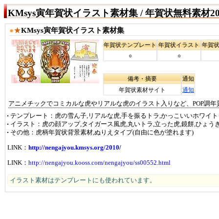
KMsys寅年賀状イラスト素材集 / 年賀状無料素材201
●
★
KMsys寅年賀状イラスト素材集
年賀状テンプレート
年賀状イラスト
年賀
○
○
備考・摘要
通知
年賀状素材サイト
通知
アニメチックでコミカルな虎やリアルな虎のイラスト入りなど、POP調年
テンプレート
虎の雪ん子,リアルな虎,手を振るトラ,かっこいいホワイト
イラスト
虎の顔アップ,タイガース風虎,丸いトラ,立った虎,鏡餅,ひょ
その他
虎柄年賀状背景素材,ぬりえタイプ(自由に色が塗れます)
LINK：
http://nengajyou.kmsys.org/2010/
LINK：
http://nengajyou.kooss.com/nengajyou/ss00552.html
イラスト素材はテンプレートにも使われています。