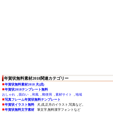
年賀状無料素材2018関連カテゴリー
年賀状無料素材2018 犬(戌)
年賀状2018テンプレート無料
おしゃれ
,
面白い
,
和風
,
郵便局
,
素材サイト
,
地域
写真フレーム年賀状無料テンプレート
年賀状イラスト無料
犬,戌,正月のイラスト,写真など。
年賀状無料文字素材
筆文字,無料漢字フォントなど