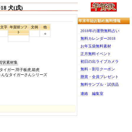
8 犬(戌)
年末年始お勧め無料情報
状文字
年賀状ソフ
文例
他
2018年の運勢無料占い
ト
○
無料カレンダー2018
お年玉袋無料素材
正月無料イベント
初日の出ライブカメラ
賀状素材集
無料・割引クーポン
タイガー,羽子板虎,箱虎
うきんなタイガーさんシリーズ
懸賞・全員プレゼント
無料サンプル・試供品
連絡
編集室