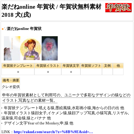
楽だねonline 年賀状 / 年賀状無料素材
2018 犬(戌)
●
∵
楽だねonline 年賀状
年賀状テンプレート
年賀状イラスト
年賀状文字
年賀状ソフト
文例
他
○
○
○
備考・摘要
クレオ提供
申年の年賀状素材として利用可の、ユニークで多彩なデザインの猿などの
イラスト,写真などの素材一覧。
年賀状テンプレート
吼える猿,墨絵風猿,水彩画小猿,海からの日の出 他
年賀状イラスト
猿顔女子,イケメン猿,猿顔アップ写真,小猿写真,リスザル,
温泉猿,司会猿,猿とバナナ 他
デザイン文字
Year of the Monkey,申,猿 他
http://rakud.com/search/?z=%8B%9E&sid=…
LINK：