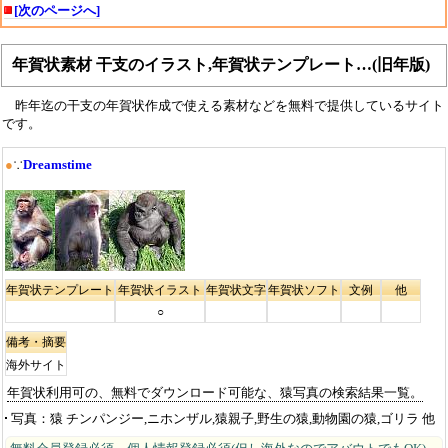
[次のページへ]
年賀状素材 干支のイラスト,年賀状テンプレート…(旧年版)
昨年迄の干支の年賀状作成で使える素材などを無料で提供しているサイト
です。
●
∵
Dreamstime
年賀状テンプレート
年賀状イラスト
年賀状文字
年賀状ソフト
文例
他
○
備考・摘要
海外サイト
年賀状利用可の、無料でダウンロード可能な、猿写真の検索結果一覧。
写真
猿 チンパンジー,ニホンザル,猿親子,野生の猿,動物園の猿,ゴリラ 他