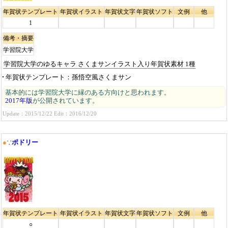
年賀状テンプレート
年賀状イラスト
年賀状文字
年賀状ソフト
文例
他
1
備考・摘要
学習院大学
学習院大学のゆるキャラ さくまサンイラスト入り年賀状素材 1種
年賀状テンプレート
孫悟空風さくまサン
基本的には学習院大学に縁のある方向けと思われます。
2017年版
が公開されています。
Update：2015/12/22 Edit：2016/12/20
●
∵
ポドリー
年賀状テンプレート
年賀状イラスト
年賀状文字
年賀状ソフト
文例
他
○