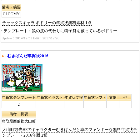
備考・摘要
GLOOMY
チャックスキャラ ポドリーの年賀状無料素材 1点
テンプレート
狼の皮の代わりに獅子舞を被っているポドリー
Update：2014/12/31 Edit：2017/12/20
●
∵
むきぱんだ年賀状2016
年賀状テンプレート
年賀状イラスト
年賀状文字
年賀状ソフト
文例
他
2
備考・摘要
鳥取県西伯郡大山町
大山町観光HPのキャラクターむきぱんだと猿のファンキーな無料年賀状テ
ンプレート 2016年版 2種