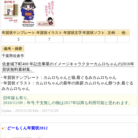
年賀状テンプレート
年賀状イラスト
年賀状文字
年賀状ソフト
文例
他
5
7
備考・摘要
千葉県佐倉市
佐倉城下町400 年記念事業のイメージキャラクターカムロちゃんの2016年
賀状無料素材集。
年賀状テンプレート
カムロちゃんと猿,着ぐるみカムロちゃん
年賀状イラスト
カムロちゃんの新年の挨拶,カムロちゃん餅つき,着ぐる
みカムロちゃん
旧年版も有り。
2016/11/09：年号,干支無しの物は2017年以降も利用可能と思われます。
Update：2015/12/26 Edit：2017/12/20
●
∵
どーもくん年賀状2012