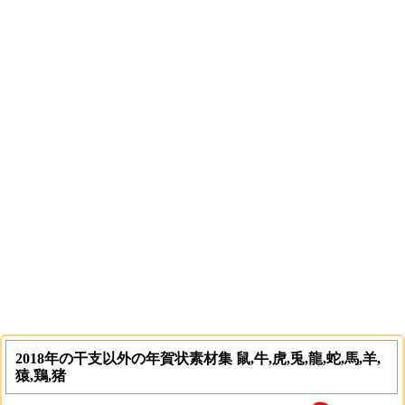
2018年の干支以外の年賀状素材集 鼠,牛,虎,兎,龍,蛇,馬,羊,
猿,鶏,猪