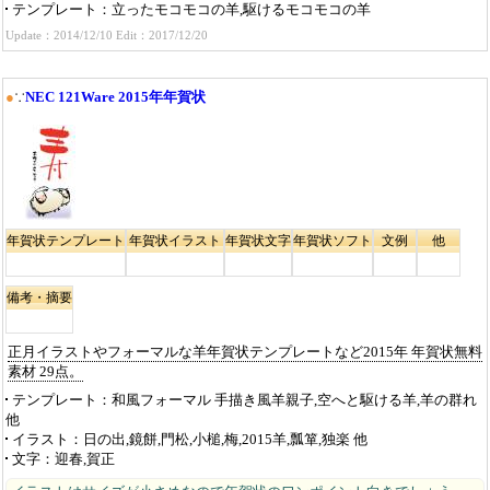
テンプレート
立ったモコモコの羊,駆けるモコモコの羊
Update：2014/12/10 Edit：2017/12/20
●
∵
NEC 121Ware 2015年年賀状
年賀状テンプレート
年賀状イラスト
年賀状文字
年賀状ソフト
文例
他
備考・摘要
正月イラストやフォーマルな羊年賀状テンプレートなど2015年 年賀状無料
素材 29点。
テンプレート
和風フォーマル 手描き風羊親子,空へと駆ける羊,羊の群れ
他
イラスト
日の出,鏡餅,門松,小槌,梅,2015羊,瓢箪,独楽 他
文字
迎春,賀正