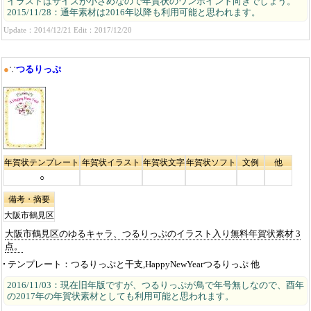
イラストはサイズが小さめなので年賀状のワンポイント向きでしょう。
2015/11/28：通年素材は2016年以降も利用可能と思われます。
Update：2014/12/21 Edit：2017/12/20
●
∵
つるりっぷ
年賀状テンプレート
年賀状イラスト
年賀状文字
年賀状ソフト
文例
他
○
備考・摘要
大阪市鶴見区
大阪市鶴見区のゆるキャラ、つるりっぷのイラスト入り無料年賀状素材 3
点。
テンプレート
つるりっぷと干支,HappyNewYearつるりっぷ 他
2016/11/03：現在旧年版ですが、つるりっぷが鳥で年号無しなので、酉年
の2017年の年賀状素材としても利用可能と思われます。