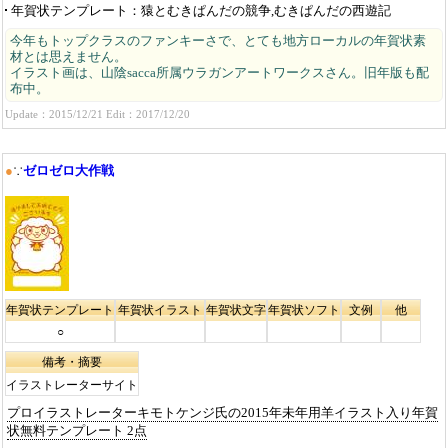
年賀状テンプレート
猿とむきぱんだの競争,むきぱんだの西遊記
今年もトップクラスのファンキーさで、とても地方ローカルの年賀状素
材とは思えません。
イラスト画は、山陰sacca所属ウラガンアートワークスさん。旧年版も配
布中。
Update：2015/12/21 Edit：2017/12/20
●
∵
ゼロゼロ大作戦
年賀状テンプレート
年賀状イラスト
年賀状文字
年賀状ソフト
文例
他
○
備考・摘要
イラストレーターサイト
プロイラストレーターキモトケンジ氏の2015年未年用羊イラスト入り年賀
状無料テンプレート 2点