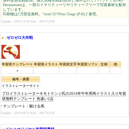
無料会員登録必須。個人情報登録必須(但し海外なのでアバウトでもOK)
Dreamstimeは、一部ロイヤリティーリヤリティーフリーで写真素材を配布
しています。
印刷物は1万部迄無料。”term”の”Print Usage (P-EL)”参照。
Update：2015/11/19 Edit：2017/12/20
●
∵
ゼロゼロ大作戦
年賀状テンプレート
年賀状イラスト
年賀状文字
年賀状ソフト
文例
他
○
備考・摘要
イラストレーターサイト
プロイラストレーターキモトケンジ氏の2014年午年用馬イラスト入り年賀
状無料テンプレート 色違い2点
テンプレート
駆ける馬
Update：2013/10/21 Edit：2017/12/20