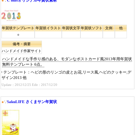
●
∵
C'hufsオリジナル年賀状素材
年賀状テンプレート
年賀状イラスト
年賀状文字
年賀状ソフト
文例
他
○
備考・摘要
ハンドメイド作家サイト
ハンドメイドな手作り感のある、モダンなポストカード風2013年用年賀状
無料テンプレート 6点。
テンプレート
ヘビの形のリンゴの皮とお花,リース風,ヘビのクッキー,デ
ザイン2013 他
Update：2012/12/25 Edit：2017/12/20
●
∵
SakuLIFE さくまサン年賀状