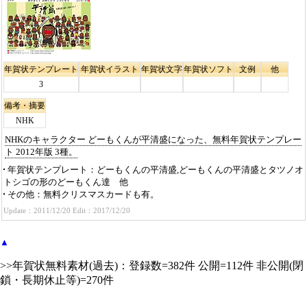
年賀状テンプレート
年賀状イラスト
年賀状文字
年賀状ソフト
文例
他
3
備考・摘要
NHK
NHKのキャラクター どーもくんが平清盛になった、無料年賀状テンプレー
ト 2012年版 3種。
年賀状テンプレート
どーもくんの平清盛,どーもくんの平清盛とタツノオ
トシゴの形のどーもくん達 他
その他
無料クリスマスカードも有。
Update：2011/12/20 Edit：2017/12/20
▲
>>年賀状無料素材(過去)：登録数=382件 公開=112件 非公開(閉
鎖・長期休止等)=270件