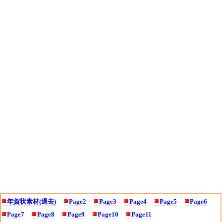
年賀状素材(過去)
Page2
Page3
Page4
Page5
Page6
Page7
Page8
Page9
Page10
Page11