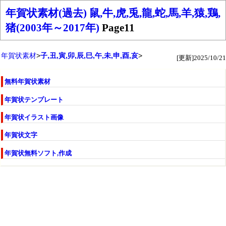
年賀状素材(過去) 鼠,牛,虎,兎,龍,蛇,馬,羊,猿,鶏,
猪(2003年～2017年)
Page11
年賀状素材
子,丑,寅,卯,辰,巳,午,未,申,酉,亥
[更新]2025/10/21
無料年賀状素材
年賀状テンプレート
年賀状イラスト画像
年賀状文字
年賀状無料ソフト,作成